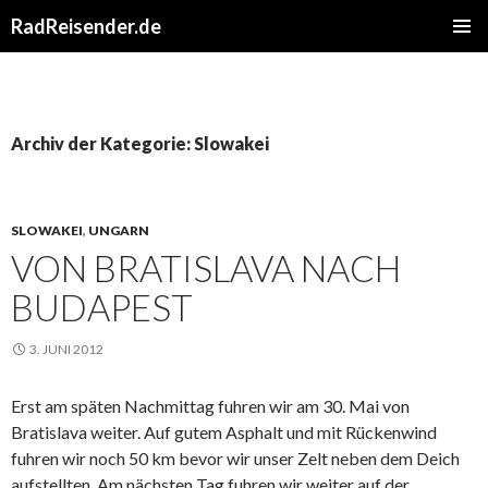
RadReisender.de
SPRINGE
PRIMÄR
ZUM
MENÜ
INHALT
Archiv der Kategorie: Slowakei
SLOWAKEI
,
UNGARN
VON BRATISLAVA NACH
BUDAPEST
3. JUNI 2012
Erst am späten Nachmittag fuhren wir am 30. Mai von
Bratislava weiter. Auf gutem Asphalt und mit Rückenwind
fuhren wir noch 50 km bevor wir unser Zelt neben dem Deich
aufstellten. Am nächsten Tag fuhren wir weiter auf der